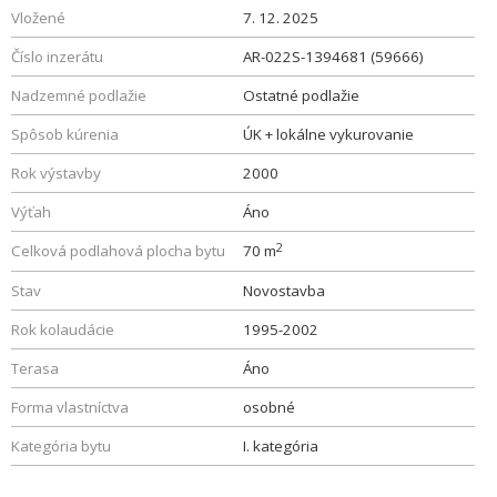
Vložené
7. 12. 2025
Číslo inzerátu
AR-022S-1394681 (59666)
Nadzemné podlažie
Ostatné podlažie
Spôsob kúrenia
ÚK + lokálne vykurovanie
Rok výstavby
2000
Výťah
Áno
2
Celková podlahová plocha bytu
70 m
Stav
Novostavba
Rok kolaudácie
1995-2002
Terasa
Áno
Forma vlastníctva
osobné
Kategória bytu
I. kategória