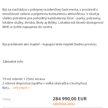
Byt sa nachádza v pokojnej rezidenčnej časti mesta, v prostredí s
množstvom zelene a príjemnou komunitnou atmosférou. V okolí je
všetko potrebné pre pohodlný každodenný život – parky, potraviny,
lokálne služby, ihriská, školy aj škôlky. Lokalita má skvelú dostupnosť
MHD a rýchle napojenie do centra.
Byt predávam ako majiteľ – kupujúci teda neplatí žiadnu províziu.
Základné info:
70 m2 interiér + 25m2 terasa
2-izbová dispozícia (spálňa + veľká obývačka s kuchyňou)
Byt j
...
celý popis
284 990,00
EUR
Cena
navrhnúť cenu