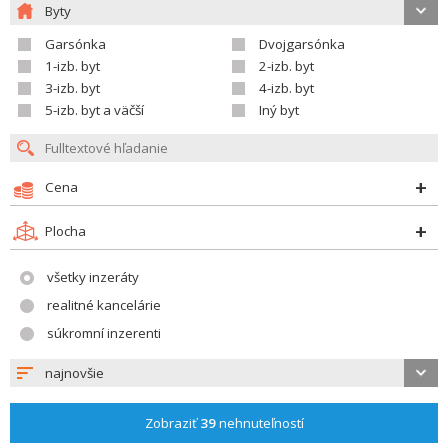
Byty
Garsónka
Dvojgarsónka
1-izb. byt
2-izb. byt
3-izb. byt
4-izb. byt
5-izb. byt a väčší
Iný byt
Cena
Plocha
všetky inzeráty
realitné kancelárie
súkromní inzerenti
najnovšie
Zobraziť
39
nehnuteľností