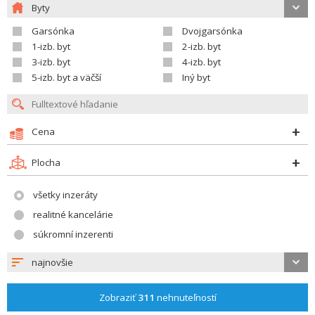
Byty
Garsónka
Dvojgarsónka
1-izb. byt
2-izb. byt
3-izb. byt
4-izb. byt
5-izb. byt a väčší
Iný byt
Cena
Plocha
všetky inzeráty
realitné kancelárie
súkromní inzerenti
najnovšie
Zobraziť
311
nehnuteľností