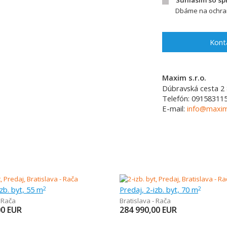
Súhlasím so s
Dbáme na ochran
Kont
Maxim s.r.o.
Dúbravská cesta 2
Telefón:
09158311
E-mail:
info@maxim
izb. byt, 55 m
Predaj, 2-izb. byt, 70 m
2
2
- Rača
Bratislava - Rača
00
EUR
284 990,00
EUR