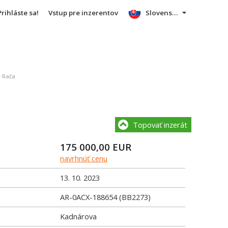
Prihláste sa!
Vstup pre inzerentov
Slovensky
- Rača
Topovať inzerát
175 000,00
EUR
navrhnúť cenu
13. 10. 2023
AR-0ACX-188654 (BB2273)
Kadnárova