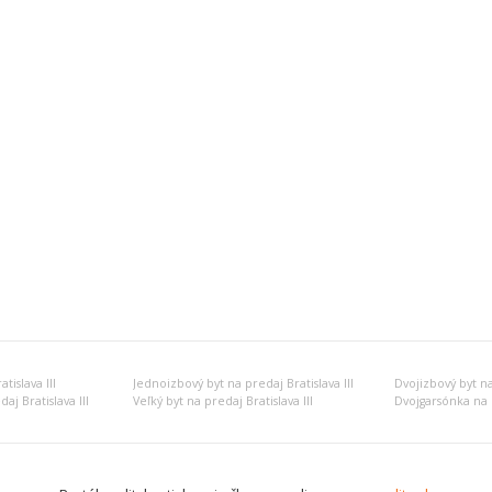
islava III
Jednoizbový byt na predaj Bratislava III
Dvojizbový byt na 
aj Bratislava III
Veľký byt na predaj Bratislava III
Dvojgarsónka na p