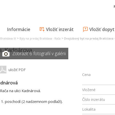
Informácie
Vložiť inzerát
Vložiť dopyt
>
>
ratislava III
Byty na predaj Bratislava - Rača
Dvojizbový byt na predaj Bratislava 
a
,
Kadnárova
Zobraziť 6 fotografií v galérii
uložiť PDF
Cena
Kadnárová
Vložené
Rača na ulici Kadnárová.
Číslo inzerátu
1. poschodí (2 nadzemnom podlaží).
Lokalita