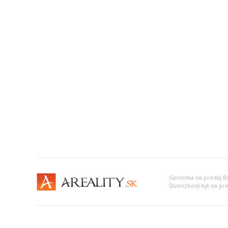
Garsónka na predaj Brat
Štvorizbový byt na pred