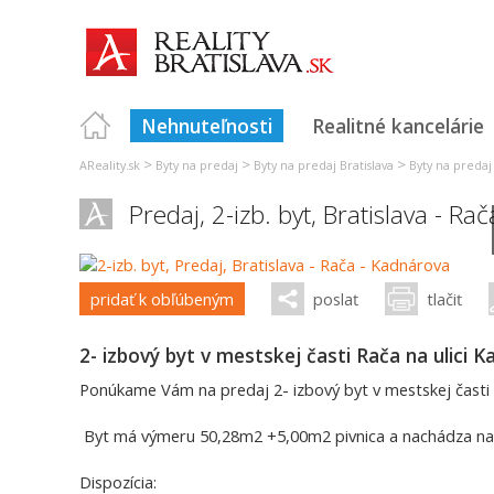
Nehnuteľnosti
Realitné kancelárie
>
>
>
AReality.sk
Byty na predaj
Byty na predaj Bratislava
Byty na predaj B
Predaj, 2-izb. byt,
Bratislava - Rač
pridať k obľúbeným
poslať
tlačiť
2- izbový byt v mestskej časti Rača na ulici 
Ponúkame Vám na predaj 2- izbový byt v mestskej časti 
Byt má výmeru 50,28m2 +5,00m2 pivnica a nachádza na 
Dispozícia: