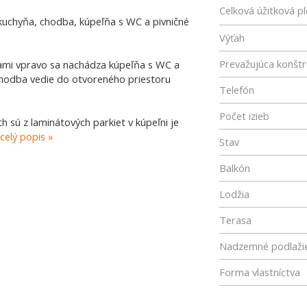
Celková úžitková p
 kuchyňa, chodba, kúpeľňa s WC a pivničné
Výťah
Prevažujúca konštr
ami vpravo sa nachádza kúpeľňa s WC a
Chodba vedie do otvoreného priestoru
Telefón
Počet izieb
 sú z laminátových parkiet v kúpeľni je
celý popis
Stav
Balkón
Lodžia
Terasa
Nadzemné podlaži
Forma vlastníctva