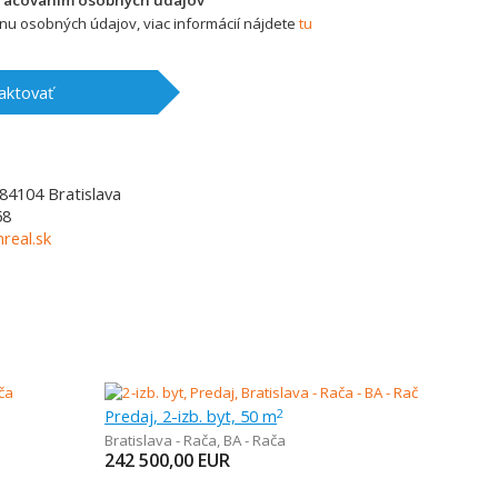
pracovaním osobných údajov
u osobných údajov, viac informácií nájdete
tu
aktovať
84104
Bratislava
58
real.sk
Predaj, 2-izb. byt, 50 m
2
Bratislava - Rača
,
BA - Rača
242 500,00
EUR