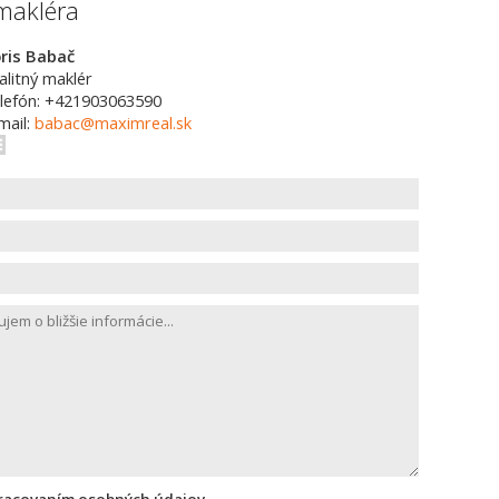
makléra
ris Babač
alitný maklér
lefón: +421903063590
mail:
babac@maximreal.sk