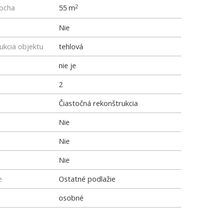
locha
55 m
2
Nie
ukcia objektu
tehlová
nie je
2
Čiastočná rekonštrukcia
Nie
Nie
Nie
e
Ostatné podlažie
osobné