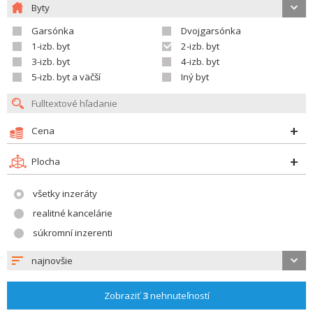
Byty
Garsónka
Dvojgarsónka
1-izb. byt
2-izb. byt
3-izb. byt
4-izb. byt
5-izb. byt a väčší
Iný byt
Cena
Plocha
všetky inzeráty
realitné kancelárie
súkromní inzerenti
najnovšie
Zobraziť
3
nehnuteľností