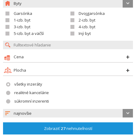
Byty
Garsónka
Dvojgarsónka
1-izb. byt
2-izb. byt
3-izb. byt
4-izb. byt
5-izb. byt a väčší
Iný byt
Cena
Plocha
všetky inzeráty
realitné kancelárie
súkromní inzerenti
najnovšie
Zobraziť
27
nehnuteľností