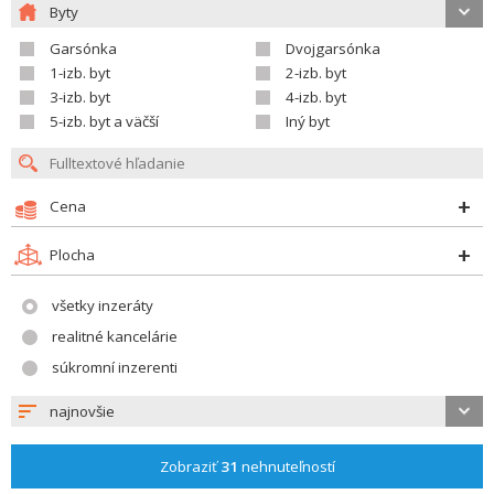
Byty
Garsónka
Dvojgarsónka
1-izb. byt
2-izb. byt
3-izb. byt
4-izb. byt
5-izb. byt a väčší
Iný byt
Cena
Plocha
všetky inzeráty
realitné kancelárie
súkromní inzerenti
najnovšie
Zobraziť
31
nehnuteľností