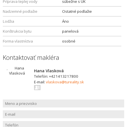
Príprava teplej vody
súbežne s ÚK
Nadzemné podlažie
Ostatné podlažie
Lodžia
Áno
Konštrukcia bytu
panelová
Forma vlastníctva
osobné
Kontaktovať makléra
Hana Vlasková
Telefón: +421413217800
E-mail:
vlaskova@tureality.sk