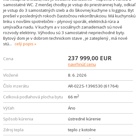
samostatné WC. Z menšej chodby je vstup do priestrannej haly, odkiaľ
je vstup do 3 samostatných izieb a do šikovnej kuchyne s loggiou. Byt
prešiel v posledných rokoch čiastočnou rekonštrukciou. Má kuchynskú
linku s novšími spotrebičmi – plynový sporák, elektrická rúra a
umývačka riadu. V kuchyni a v sociálnych zariadeniach sú nové
rozvody elektriny. Výhodou sú 3 samostatné nepriechodné byty.
Bytový dom je v dobrom technickom stave , je zateplený , má nové
stú
...
celý popis
237 999,00
EUR
Cena
navrhnúť cenu
Vložené
8. 6. 2026
Číslo inzerátu
AR-022S-1396530 (61764)
2
Celková podlahová plocha bytu
66 m
Výťah
Áno
Spôsob kúrenia
ústredné kúrenie
Zdroj tepla
teplo z kotolne