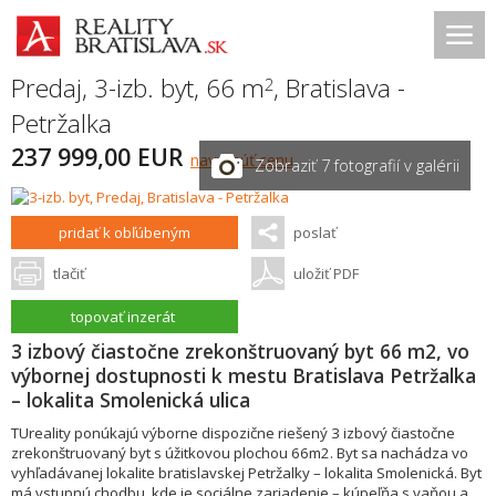
Predaj, 3-izb. byt, 66 m
,
Bratislava -
2
Petržalka
237 999,00 EUR
navrhnúť cenu
Zobraziť 7 fotografií v galérii
pridať k obľúbeným
poslať
tlačiť
uložiť PDF
topovať inzerát
3 izbový čiastočne zrekonštruovaný byt 66 m2, vo
výbornej dostupnosti k mestu Bratislava Petržalka
– lokalita Smolenická ulica
TUreality ponúkajú výborne dispozične riešený 3 izbový čiastočne
zrekonštruovaný byt s úžitkovou plochou 66m2. Byt sa nachádza vo
vyhľadávanej lokalite bratislavskej Petržalky – lokalita Smolenická. Byt
má vstupnú chodbu, kde je sociálne zariadenie – kúpeľňa s vaňou a