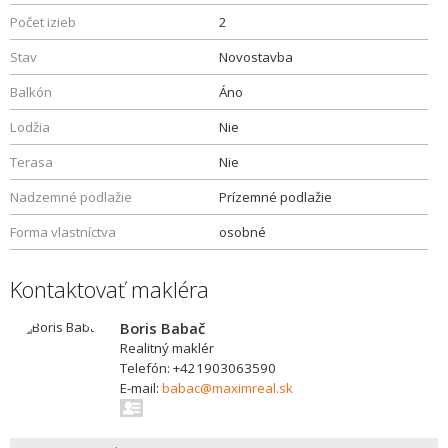
Počet izieb
2
Stav
Novostavba
Balkón
Áno
Lodžia
Nie
Terasa
Nie
Nadzemné podlažie
Prízemné podlažie
Forma vlastníctva
osobné
Kontaktovať makléra
Boris Babač
Realitný maklér
Telefón: +421903063590
E-mail:
babac@maximreal.sk