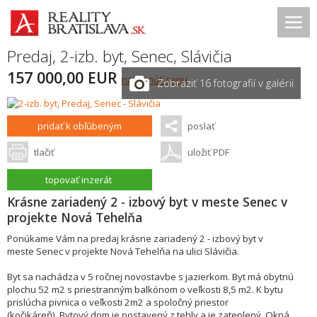
Predaj, 2-izb. byt,
Senec
,
Slávičia
157 000,00 EUR
navrhnúť cenu
Zobraziť 16 fotografií v galérii
pridať k obľúbeným
poslať
tlačiť
uložiť PDF
topovať inzerát
Krásne zariadený 2 - izbový byt v meste Senec v
projekte Nová Tehelňa
Ponúkame Vám na predaj krásne zariadený 2 - izbový byt v
meste Senec v projekte Nová Tehelňa na ulici Slávičia.
Byt sa nachádza v 5 ročnej novostavbe s jazierkom. Byt má obytnú
plochu 52 m2 s priestranným balkónom o veľkosti 8,5 m2. K bytu
prislúcha pivnica o veľkosti 2m2 a spoločný priestor
(kočikáreň). Bytový dom je postavený z tehly a je zateplený. Okná