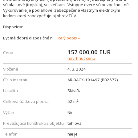
sú plastové (trojsklo), so sieťkami. Vstupné dvere sú bezpečnostné.
Vykurovanie je podlahové, zabezpečené vlastným elektrickým
kotlom ktorý zabezpečuje aj ohrev TÚV.
Dispozícia:
Byt má dobré dispozičné ri
...
celý popis
157 000,00
EUR
Cena
navrhnúť cenu
Vložené
4. 3. 2024
Číslo inzerátu
AR-0ACX-191497 (BB2577)
Lokalita
Slávičia
2
Celková úžitková plocha
52 m
Výťah
Nie
Prevažujúca konštrukcia objektu
tehlová
Telefón
nie je