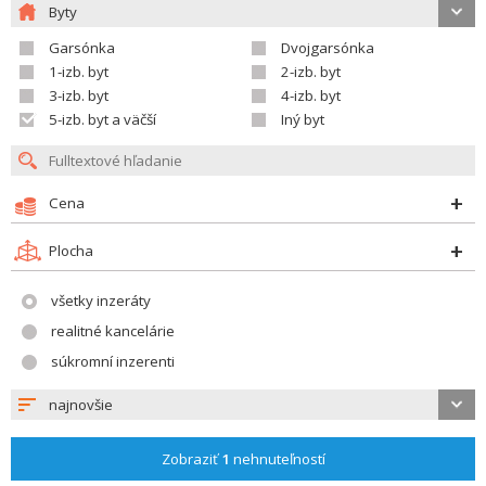
Byty
Garsónka
Dvojgarsónka
1-izb. byt
2-izb. byt
3-izb. byt
4-izb. byt
5-izb. byt a väčší
Iný byt
Cena
Plocha
všetky inzeráty
realitné kancelárie
súkromní inzerenti
najnovšie
Zobraziť
1
nehnuteľností