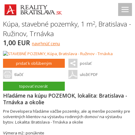
Kúpa, stavebné pozemky, 1 m
,
Bratislava -
2
Ružinov
,
Trnávka
1,00 EUR
navrhnúť cenu
pridať k obľúbeným
poslať
tlačiť
uložiť PDF
topovať inzerát
Hľadáme na kúpu POZEMOK, lokalita: Bratislava -
Trnávka a okolie
Pre Developera hľadáme väčšie pozemky, ale aj menšie pozemky pre
solventných klientov na výstavbu rodinných domov/ na výstavbu
bytov. Lokalita: Bratislava - Trnávka a okolie
Výmera m2: ponúknite