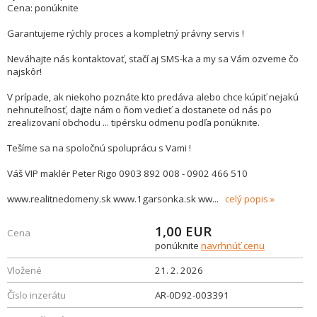
Cena: ponúknite
Garantujeme rýchly proces a kompletný právny servis !
Neváhajte nás kontaktovať, stačí aj SMS-ka a my sa Vám ozveme čo
najskôr!
V prípade, ak niekoho poznáte kto predáva alebo chce kúpiť nejakú
nehnuteľnosť, dajte nám o ňom vedieť a dostanete od nás po
zrealizovaní obchodu ... tipérsku odmenu podľa ponúknite.
Tešíme sa na spoločnú spoluprácu s Vami !
Váš VIP maklér Peter Rigo 0903 892 008 - 0902 466 510
www.realitnedomeny.sk www.1garsonka.sk ww
...
celý popis
1,00
EUR
Cena
ponúknite
navrhnúť cenu
Vložené
21. 2. 2026
Číslo inzerátu
AR-0D92-003391