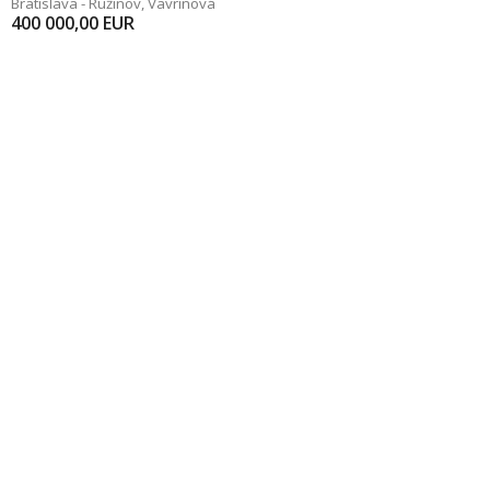
Bratislava - Ružinov
,
Vavrínová
400 000,00
EUR