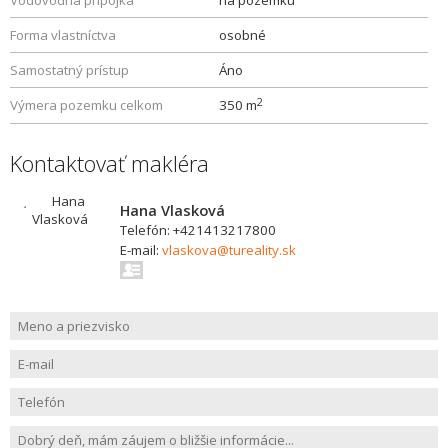
Vodovodná prípojka
na pozemku
Forma vlastníctva
osobné
Samostatný prístup
Áno
2
Výmera pozemku celkom
350 m
Kontaktovať makléra
Hana Vlasková
Telefón: +421413217800
E-mail:
vlaskova@tureality.sk