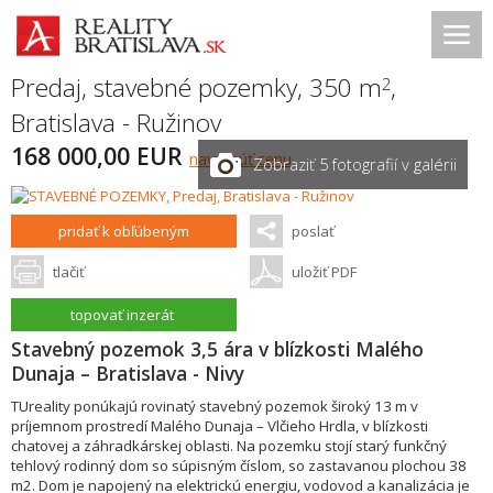
Predaj, stavebné pozemky, 350 m
,
2
Bratislava - Ružinov
168 000,00 EUR
navrhnúť cenu
Zobraziť 5 fotografií v galérii
pridať k obľúbeným
poslať
tlačiť
uložiť PDF
topovať inzerát
Stavebný pozemok 3,5 ára v blízkosti Malého
Dunaja – Bratislava - Nivy
TUreality ponúkajú rovinatý stavebný pozemok široký 13 m v
príjemnom prostredí Malého Dunaja – Vlčieho Hrdla, v blízkosti
chatovej a záhradkárskej oblasti. Na pozemku stojí starý funkčný
tehlový rodinný dom so súpisným číslom, so zastavanou plochou 38
m2. Dom je napojený na elektrickú energiu, vodovod a kanalizácia je