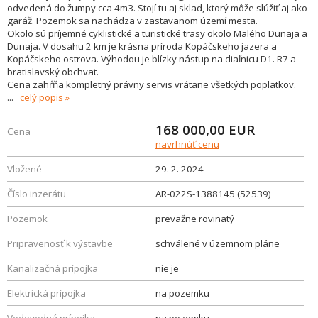
odvedená do žumpy cca 4m3. Stojí tu aj sklad, ktorý môže slúžiť aj ako
garáž. Pozemok sa nachádza v zastavanom území mesta.
Okolo sú príjemné cyklistické a turistické trasy okolo Malého Dunaja a
Dunaja. V dosahu 2 km je krásna príroda Kopáčskeho jazera a
Kopáčskeho ostrova. Výhodou je blízky nástup na diaľnicu D1. R7 a
bratislavský obchvat.
Cena zahŕňa kompletný právny servis vrátane všetkých poplatkov.
...
celý popis
168 000,00
EUR
Cena
navrhnúť cenu
Vložené
29. 2. 2024
Číslo inzerátu
AR-022S-1388145 (52539)
Pozemok
prevažne rovinatý
Pripravenosť k výstavbe
schválené v územnom pláne
Kanalizačná prípojka
nie je
Elektrická prípojka
na pozemku