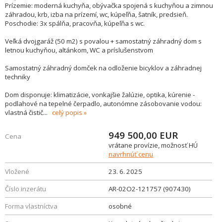
Prízemie: moderná kuchyňa, obývačka spojená s kuchyňou a zimnou
záhradou, krb, izba na prízemí, wc, kúpeľňa, šatník, predsieň.
Poschodie: 3x spálňa, pracovňa, kúpeľňa s wc.
Veľká dvojgaráž (50 m2) s povalou + samostatný záhradný dom s
letnou kuchyňou, altánkom, WC a príslušenstvom
Samostatný záhradný domček na odloženie bicyklov a záhradnej
techniky
Dom disponuje: klimatizácie, vonkajšie žalúzie, optika, kúrenie -
podlahové na tepelné čerpadlo, autonómne zásobovanie vodou:
vlastná čistič
...
celý popis
949 500,00
EUR
Cena
vrátane provízie, možnosť HÚ
navrhnúť cenu
Vložené
23. 6. 2025
Číslo inzerátu
AR-02O2-121757 (907430)
Forma vlastníctva
osobné