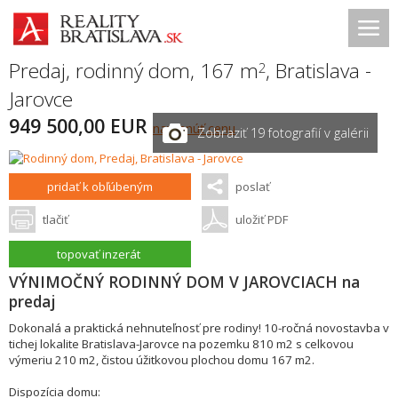
Predaj, rodinný dom, 167 m
,
Bratislava -
2
Jarovce
949 500,00 EUR
navrhnúť cenu
Zobraziť 19 fotografií v galérii
pridať k obľúbeným
poslať
tlačiť
uložiť PDF
topovať inzerát
VÝNIMOČNÝ RODINNÝ DOM V JAROVCIACH na
predaj
Dokonalá a praktická nehnuteľnosť pre rodiny! 10-ročná novostavba v
tichej lokalite Bratislava-Jarovce na pozemku 810 m2 s celkovou
výmeriu 210 m2, čistou úžitkovou plochou domu 167 m2.
Dispozícia domu: