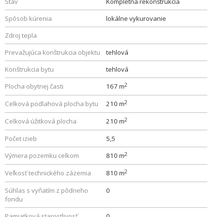
Stav
Kompletná rekonštrukcia
Spôsob kúrenia
lokálne vykurovanie
Zdroj tepla
Prevažujúca konštrukcia objektu
tehlová
Konštrukcia bytu
tehlová
2
Plocha obytnej časti
167 m
2
Celková podlahová plocha bytu
210 m
2
Celková úžitková plocha
210 m
Počet izieb
5,5
2
Výmera pozemku celkom
810 m
2
Veľkosť technického zázemia
810 m
Súhlas s vyňatím z pôdneho
0
fondu
Pamiatková starostlivosť
0