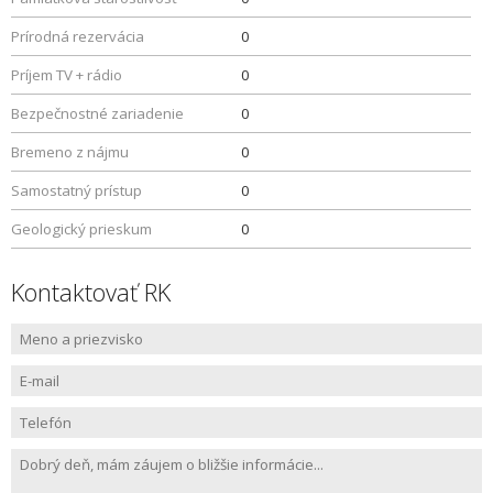
Prírodná rezervácia
0
Príjem TV + rádio
0
Bezpečnostné zariadenie
0
Bremeno z nájmu
0
Samostatný prístup
0
Geologický prieskum
0
Kontaktovať RK