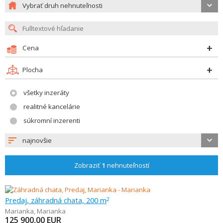
Vybrať druh nehnuteľnosti
Cena
Plocha
všetky inzeráty
realitné kancelárie
súkromní inzerenti
najnovšie
Zobraziť
1
nehnuteľností
Predaj, záhradná chata, 200 m
2
Marianka
,
Marianka
125 900,00
EUR