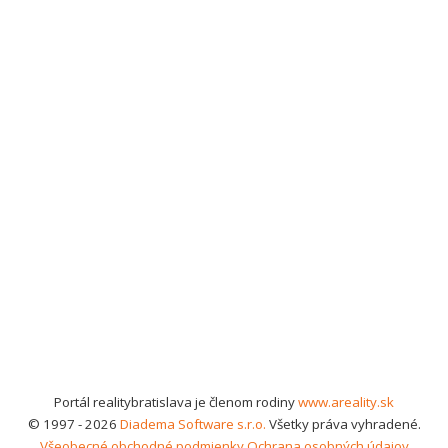
Portál realitybratislava je členom rodiny
www.areality.sk
© 1997 - 2026
Diadema Software s.r.o.
Všetky práva vyhradené.
Všeobecné obchodné podmienky
Ochrana osobných údajov