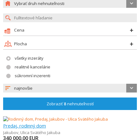
Vybrať druh nehnuteľnosti
Cena
Plocha
všetky inzeráty
realitné kancelárie
súkromní inzerenti
najnovšie
Zobraziť
8
nehnuteľností
Predaj, rodinný dom
Jakubov
,
Ulica Svätého Jakuba
340 000,00
EUR