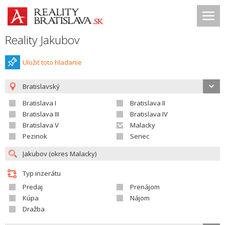
Reality Jakubov
Uložiť toto hladanie
Bratislavský
Bratislava I
Bratislava II
Bratislava III
Bratislava IV
Bratislava V
Malacky
Pezinok
Senec
Typ inzerátu
Predaj
Prenájom
Kúpa
Nájom
Dražba