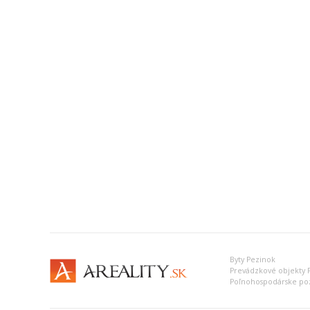
Byty Pezinok
Prevádzkové objekty 
Poľnohospodárske po