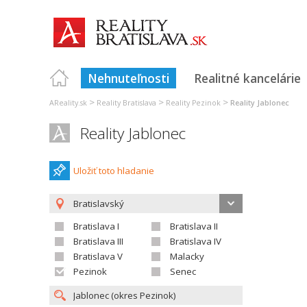
Nehnuteľnosti
Realitné kancelárie
>
>
>
AReality.sk
Reality Bratislava
Reality Pezinok
Reality Jablonec
Reality Jablonec
Uložiť toto hladanie
Bratislavský
Bratislava I
Bratislava II
Bratislava III
Bratislava IV
Bratislava V
Malacky
Pezinok
Senec