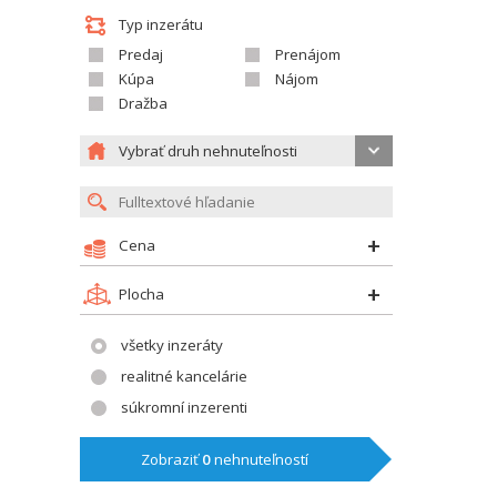
Typ inzerátu
Predaj
Prenájom
Kúpa
Nájom
Dražba
Vybrať druh nehnuteľnosti
Cena
Plocha
všetky inzeráty
realitné kancelárie
súkromní inzerenti
Zobraziť
0
nehnuteľností