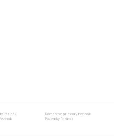
y Pezinok
Komerčné priestory Pezinok
Pezinok
Pozemky Pezinok