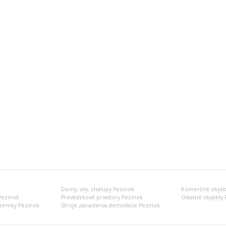
Domy, vily, chalupy Pezinok
Komerčné objekt
Pezinok
Prevádzkové priestory Pezinok
Ostatné objekty 
zemky Pezinok
Stroje,zariadenia,demolácie Pezinok