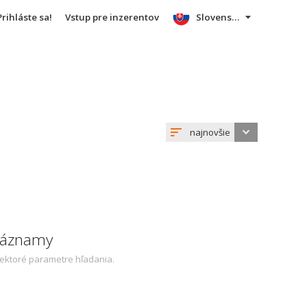
Prihláste sa!
Vstup pre inzerentov
Slovensky
najnovšie
 záznamy
iektoré parametre hľadania.