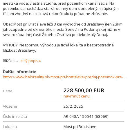
mestská voda, vlastná studňa, pred pozemkom kanalizácia. Na
pozemku sa nachádza starší rodinný dom s prideleným súpisným
číslom vhodný na celkovú rekonštrukciu prípadne zbúranie.
Obec Most pri Bratislave leží 3 km východne od Bratislavy (len 23km
juhozápadne od okresného mesta Senec) na Podunajskej nížine v
severozápadnej časti Žitného Ostrova pri rieke Malý Dunaj.
VÝHODY: Nespornou výhodou je tichá lokalita a bezprostredná
blízkosť Bratislavy.
Bližšie i
...
celý popis
Ďalšie informácie
https://www.haloreality.sk/most-pri-bratislave/predaj-pozemok-pre-rodinny-dom---1018-m2-most-pri-bratislave/68969
228 500,00
EUR
Cena
navrhnúť cenu
Vložené
25. 2. 2025
Číslo inzerátu
AR-048A-150541 (68969)
Lokalita
Most pri Bratislave