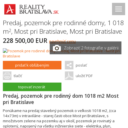
Predaj, pozemok pre rodinné domy, 1 018
m
,
Most pri Bratislave
,
Most pri Bratislave
2
228 500,00 EUR
navrhnúť cenu
Zobraziť 2 fotografie v galérii
pridať k obľúbeným
poslať
tlačiť
uložiť PDF
topovať inzerát
Predaj, pozemok pre rodinný dom 1018 m2 Most
pri Bratislave
Ponúkame na predaj stavebný pozemok o veľkosti 1018 m2, (cca
14x73m) v intraviláne - starej časti obce Most pri Bratislave, s
množstvom zelene na pozemku aj v okolí, pozemok je rovinatý a
oplotený, napojený na všetky inžinierske siete - elektrika, plyn,