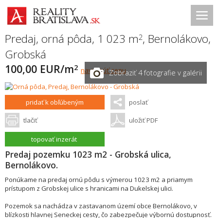
Predaj, orná pôda, 1 023 m
,
Bernolákovo
,
2
Grobská
100,00 EUR/m
2
navrhnúť cenu
Zobraziť 4 fotografie v galérii
pridať k obľúbeným
poslať
tlačiť
uložiť PDF
topovať inzerát
Predaj pozemku 1023 m2 - Grobská ulica,
Bernolákovo.
Ponúkame na predaj ornú pôdu s výmerou 1023 m2 a priamym
prístupom z Grobskej ulice s hranicami na Dukelskej ulici.
Pozemok sa nachádza v zastavanom území obce Bernolákovo, v
blízkosti hlavnej Seneckej cesty, čo zabezpečuje výbornú dostupnosť.