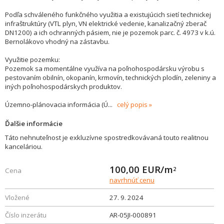
Podľa schváleného funkčného využitia a existujúcich sietí technickej
infraštruktúry (VTL plyn, VN elektrické vedenie, kanalizačný zberač
DN1200) a ich ochranných pásiem, nie je pozemok parc. č. 4973 v k.ú.
Bernolákovo vhodný na zástavbu.
Využitie pozemku:
Pozemok sa momentálne využíva na poľnohospodársku výrobu s
pestovaním obilnín, okopanín, krmovín, technických plodín, zeleniny a
iných poľnohospodárskych produktov.
Územno-plánovacia informácia (Ú
...
celý popis
Ďalšie informácie
Táto nehnuteľnost je exkluzívne spostredkovávaná touto realitnou
kanceláriou.
100,00
EUR/m
2
Cena
navrhnúť cenu
Vložené
27. 9. 2024
Číslo inzerátu
AR-05JI-000891