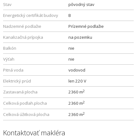
Stav
pôvodný stav
Energetický certifikát budovy
B
Nadzemné podlažie
Prízemné podlažie
Kanalizačná prípojka
na pozemku
Balkón
nie
Výťah
nie
Pitná voda
vodovod
Elektrický prúd
len 220 V
2
Zastavaná plocha
2360 m
2
Celková podlah.plocha
2360 m
2
Celková úžitková plocha
2360 m
Kontaktovať makléra