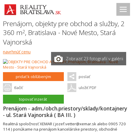
Prenájom, objekty pre obchod a služby, 2
360 m
,
Bratislava - Nové Mesto
,
Stará
2
Vajnorská
navrhnúť cenu
Zobraziť 23 fotografií v galérii
pridať k obľúbeným
poslať
tlačiť
uložiť PDF
topovať inzerát
Prenájom - adm./obch.priestory/sklady/kontajnery
- ul. Stará Vajnorská ( BA III. )
Realitná spoločnosť XEMAR ( jozef.vetter@xemar.sk alebo 0905 720
114 ) ponúkame na prenájom kancelárske priestory, obchodné