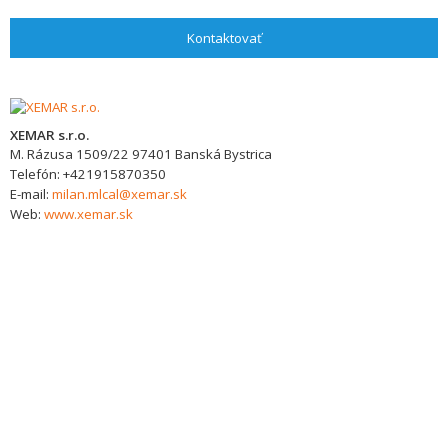
Kontaktovať
XEMAR s.r.o.
M. Rázusa 1509/22
97401
Banská Bystrica
Telefón:
+421915870350
E-mail:
milan.mlcal@xemar.sk
Web:
www.xemar.sk