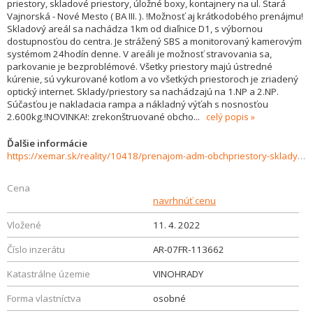
priestory, skladové priestory, úložné boxy, kontajnery na ul. Stará
Vajnorská - Nové Mesto ( BA III. ). !Možnosť aj krátkodobého prenájmu!
Skladový areál sa nachádza 1km od diaľnice D1, s výbornou
dostupnosťou do centra. Je strážený SBS a monitorovaný kamerovým
systémom 24hodín denne. V areáli je možnosť stravovania sa,
parkovanie je bezproblémové. Všetky priestory majú ústredné
kúrenie, sú vykurované kotlom a vo všetkých priestoroch je zriadený
optický internet. Sklady/priestory sa nachádzajú na 1.NP a 2.NP.
Súčasťou je nakladacia rampa a nákladný výťah s nosnosťou
2.600kg.!NOVINKA!: zrekonštruované obcho
...
celý popis
Ďalšie informácie
https://xemar.sk/reality/10418/prenajom-adm-obchpriestory-sklady-kontajnery-ul-stara-vajnorska-ba-iii
Cena
navrhnúť cenu
Vložené
11. 4. 2022
Číslo inzerátu
AR-07FR-113662
Katastrálne územie
VINOHRADY
Forma vlastníctva
osobné