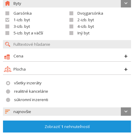
Byty
Garsónka
Dvojgarsónka
1-izb. byt
2-izb. byt
3-izb. byt
4-izb. byt
5-izb. byt a väčší
Iný byt
Cena
Plocha
všetky inzeráty
realitné kancelárie
súkromní inzerenti
najnovšie
Zobraziť
1
nehnuteľností