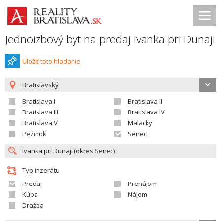
Jednoizbový byt na predaj Ivanka pri Dunaji
Uložiť toto hladanie
Bratislavský
Bratislava I
Bratislava II
Bratislava III
Bratislava IV
Bratislava V
Malacky
Pezinok
Senec
Typ inzerátu
Predaj
Prenájom
Kúpa
Nájom
Dražba