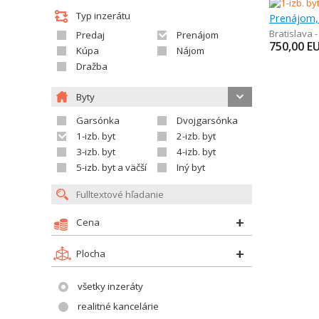
Typ inzerátu
Prenájom, 
Bratislava 
Predaj
Prenájom
750,00
E
Kúpa
Nájom
Dražba
Byty
Garsónka
Dvojgarsónka
1-izb. byt
2-izb. byt
3-izb. byt
4-izb. byt
5-izb. byt a väčší
Iný byt
Cena
Plocha
všetky inzeráty
realitné kancelárie