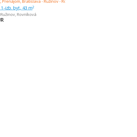
1-izb. byt, 43 m
2
- Ružinov
,
Rovníková
UR