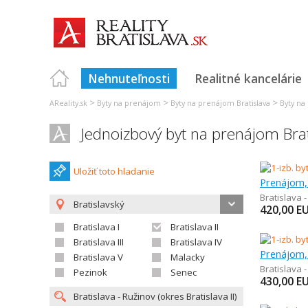
Nehnuteľnosti
Realitné kancelárie
>
>
>
AReality.sk
Byty na prenájom
Byty na prenájom Bratislava
Byty na
Jednoizbový byt na prenájom Brat
Uložiť toto hladanie
Prenájom, 
Bratislava 
Bratislavský
420,00
E
Bratislava I
Bratislava II
Bratislava III
Bratislava IV
Prenájom, 
Bratislava V
Malacky
Bratislava 
Pezinok
Senec
430,00
E