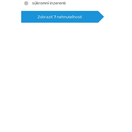
súkromní inzerenti
Zobraziť
7
nehnuteľností