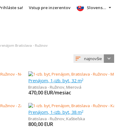
Prihláste sa!
Vstup pre inzerentov
Slovensky
prenájom Bratislava - Ružinov
najnovšie
Prenájom, 1-izb. byt, 32 m
2
Bratislava - Ružinov
,
Mierová
470,00
EUR/mesiac
Prenájom, 1-izb. byt, 38 m
2
Bratislava - Ružinov
,
Kaštieľska
800,00
EUR