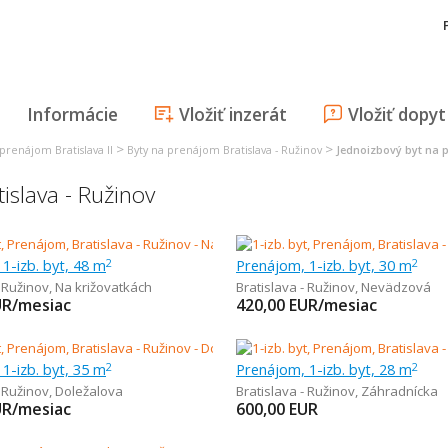
Informácie
Vložiť inzerát
Vložiť dopyt
>
>
 prenájom Bratislava II
Byty na prenájom Bratislava - Ružinov
Jednoizbový byt na 
islava - Ružinov
1-izb. byt, 48 m
Prenájom, 1-izb. byt, 30 m
2
2
- Ružinov
,
Na križovatkách
Bratislava - Ružinov
,
Nevädzová
UR/mesiac
420,00
EUR/mesiac
1-izb. byt, 35 m
Prenájom, 1-izb. byt, 28 m
2
2
- Ružinov
,
Doležalova
Bratislava - Ružinov
,
Záhradnícka
UR/mesiac
600,00
EUR