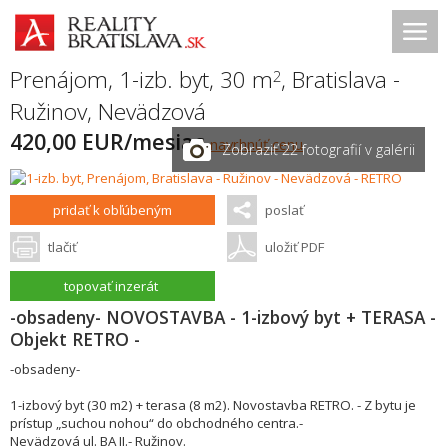
Prenájom, 1-izb. byt, 30 m
,
Bratislava -
2
Ružinov
,
Nevädzová
420,00 EUR/mesiac
navrhnúť cenu
Zobraziť 22 fotografií v galérii
pridať k obľúbeným
poslať
tlačiť
uložiť PDF
topovať inzerát
-obsadeny- NOVOSTAVBA - 1-izbový byt + TERASA -
Objekt RETRO -
-obsadeny-
1-izbový byt (30 m2) + terasa (8 m2). Novostavba RETRO. - Z bytu je
prístup „suchou nohou“ do obchodného centra.-
Nevädzová ul. BA II.- Ružinov.