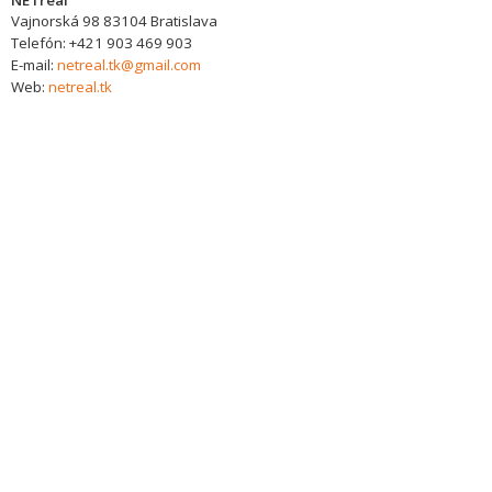
NETreal
Vajnorská 98
83104
Bratislava
Telefón:
+421 903 469 903
E-mail:
netreal.tk@gmail.com
Web:
netreal.tk