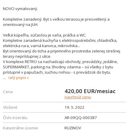
NOVO vymalovaný.
Kompletne zariadený. Byt s veľkou terasou je presvetlený a
orientovaný na JUH.
Veľká kúpeľňa, súčasťou je vaňa, práčka a WC.
Kompletne zariadená kuchyňa s elektrospotrebičmi, chladnička,
elektricka rura, varná kanvica, mikrovlnka...
Byt orientovaný do ticha a prijemného prostredia zelenej strešnej
terasy neprístupnej z ulice.
V komplexe RETRO sa nachadzajú obchody, prevádzky, jedálne,
SUPERMARKET, parking na 3hodiny zdarma – sú všetky z bytu
prístupné v papučiach, suchou nohou - s prevádzok do bytu.
...
celý popis
420,00
EUR/mesiac
Cena
navrhnúť cenu
Vložené
19. 5. 2022
Číslo inzerátu
AR-09QQ-000387
Katastrálne územie
RUZINOV