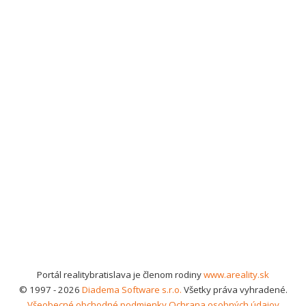
Portál realitybratislava je členom rodiny
www.areality.sk
© 1997 - 2026
Diadema Software s.r.o.
Všetky práva vyhradené.
Všeobecné obchodné podmienky
Ochrana osobných údajov