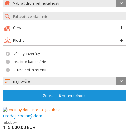
Vybrať druh nehnuteľnosti
Cena
Plocha
všetky inzeráty
realitné kancelárie
súkromní inzerenti
najnovšie
Zobraziť
8
nehnuteľností
Predaj, rodinný dom
Jakubov
115 000,00
EUR