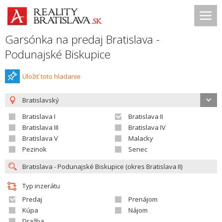
Garsónka na predaj Bratislava -
Podunajské Biskupice
Uložiť toto hladanie
Bratislavský
Bratislava I
Bratislava II
Bratislava III
Bratislava IV
Bratislava V
Malacky
Pezinok
Senec
Typ inzerátu
Predaj
Prenájom
Kúpa
Nájom
Dražba