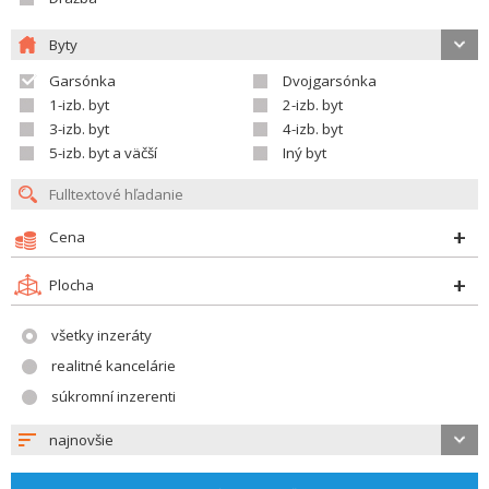
Byty
Garsónka
Dvojgarsónka
1-izb. byt
2-izb. byt
3-izb. byt
4-izb. byt
5-izb. byt a väčší
Iný byt
Cena
Plocha
všetky inzeráty
realitné kancelárie
súkromní inzerenti
najnovšie