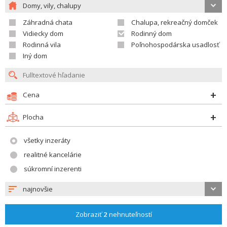
Domy, vily, chalupy
Záhradná chata
Chalupa, rekreačný domček
Vidiecky dom
Rodinný dom
Rodinná vila
Poľnohospodárska usadlosť
Iný dom
Cena
Plocha
všetky inzeráty
realitné kancelárie
súkromní inzerenti
najnovšie
Zobraziť
2
nehnuteľností