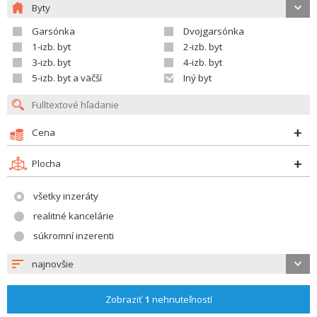
Byty
Garsónka
Dvojgarsónka
1-izb. byt
2-izb. byt
3-izb. byt
4-izb. byt
5-izb. byt a väčší
Iný byt
Cena
Plocha
všetky inzeráty
realitné kancelárie
súkromní inzerenti
najnovšie
Zobraziť
1
nehnuteľností