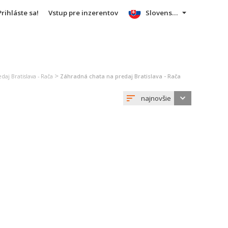
Prihláste sa!
Vstup pre inzerentov
Slovensky
>
daj Bratislava - Rača
Záhradná chata na predaj Bratislava - Rača
najnovšie