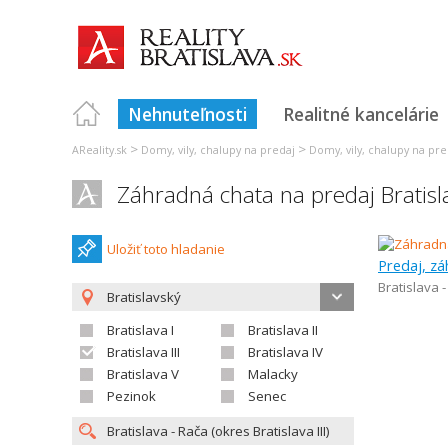
Nehnuteľnosti
Realitné kancelárie
>
>
AReality.sk
Domy, vily, chalupy na predaj
Domy, vily, chalupy na pre
Záhradná chata na predaj Bratisl
Uložiť toto hladanie
Predaj, zá
Bratislava 
Bratislavský
Bratislava I
Bratislava II
Bratislava III
Bratislava IV
Bratislava V
Malacky
Pezinok
Senec