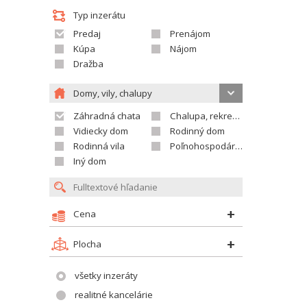
Typ inzerátu
Predaj
Prenájom
Kúpa
Nájom
Dražba
Domy, vily, chalupy
Záhradná chata
Chalupa, rekreačný domček
Vidiecky dom
Rodinný dom
Rodinná vila
Poľnohospodárska usadlosť
Iný dom
Cena
Plocha
všetky inzeráty
realitné kancelárie