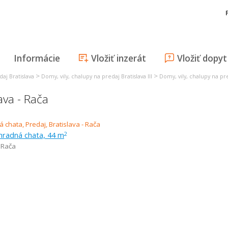
Informácie
Vložiť inzerát
Vložiť dopyt
>
>
daj Bratislava
Domy, vily, chalupy na predaj Bratislava III
Domy, vily, chalupy na pre
ava - Rača
hradná chata, 44 m
2
- Rača