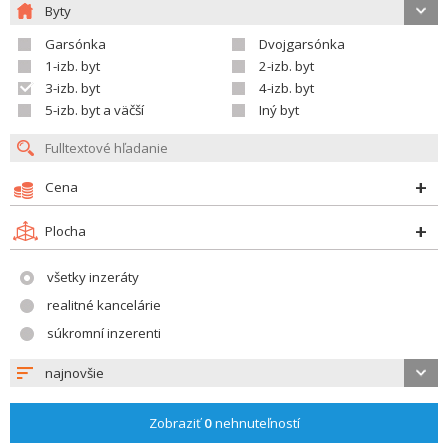
Byty
Garsónka
Dvojgarsónka
1-izb. byt
2-izb. byt
3-izb. byt
4-izb. byt
5-izb. byt a väčší
Iný byt
Cena
Plocha
všetky inzeráty
realitné kancelárie
súkromní inzerenti
najnovšie
Zobraziť
0
nehnuteľností