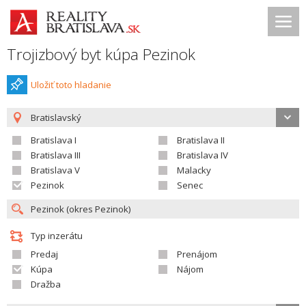
Trojizbový byt kúpa Pezinok
Uložiť toto hladanie
Bratislavský
Bratislava I
Bratislava II
Bratislava III
Bratislava IV
Bratislava V
Malacky
Pezinok
Senec
Typ inzerátu
Predaj
Prenájom
Kúpa
Nájom
Dražba