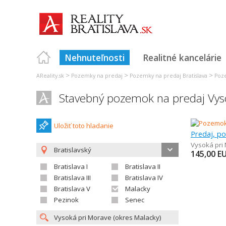
Nehnuteľnosti
Realitné kancelárie
>
>
>
AReality.sk
Pozemky na predaj
Pozemky na predaj Bratislava
Poz
Stavebný pozemok na predaj Vys
Uložiť toto hladanie
Predaj, p
Vysoká pri
Bratislavský
145,00
E
Bratislava I
Bratislava II
Bratislava III
Bratislava IV
Bratislava V
Malacky
Pezinok
Senec