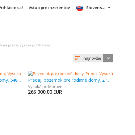
Prihláste sa!
Vstup pre inzerentov
Slovensky
 na predaj Vysoká pri Morave
najnovšie
Predaj, pozemok pre rodinné domy, 548 m
Predaj, pozemok pre rodinné domy, 2 190 m
Vysoká pri Morave
265 000,00
EUR