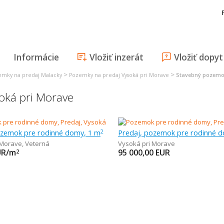
Informácie
Vložiť inzerát
Vložiť dopyt
>
>
emky na predaj Malacky
Pozemky na predaj Vysoká pri Morave
Stavebný pozemok
oká pri Morave
ozemok pre rodinné domy, 1 m
2
 Morave
,
Veterná
Vysoká pri Morave
UR/m
95 000,00
EUR
2