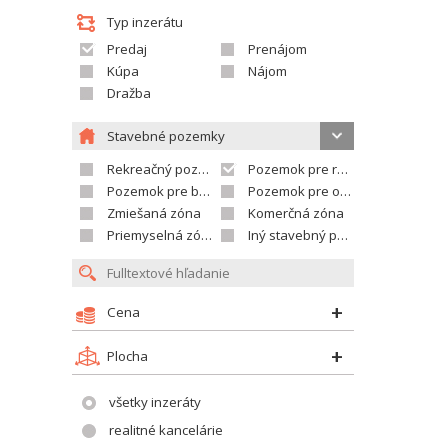
Typ inzerátu
Predaj
Prenájom
Kúpa
Nájom
Dražba
Stavebné pozemky
Rekreačný pozemok
Pozemok pre rodinné domy
Pozemok pre bytovú výstavbu
Pozemok pre občian.vybavenosť
Zmiešaná zóna
Komerčná zóna
Priemyselná zóna
Iný stavebný pozemok
Cena
Plocha
všetky inzeráty
realitné kancelárie