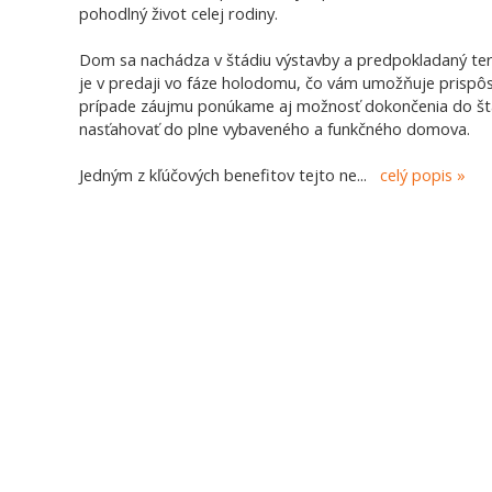
pohodlný život celej rodiny.
Dom sa nachádza v štádiu výstavby a predpokladaný term
je v predaji vo fáze holodomu, čo vám umožňuje prispôso
prípade záujmu ponúkame aj možnosť dokončenia do šta
nasťahovať do plne vybaveného a funkčného domova.
Jedným z kľúčových benefitov tejto ne
...
celý popis