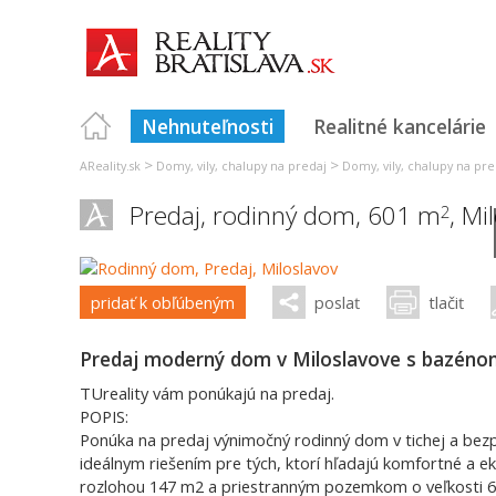
Nehnuteľnosti
Realitné kancelárie
>
>
AReality.sk
Domy, vily, chalupy na predaj
Domy, vily, chalupy na pre
Predaj, rodinný dom, 601 m
,
Mil
2
pridať k obľúbeným
poslať
tlačiť
Predaj moderný dom v Miloslavove s bazéno
TUreality vám ponúkajú na predaj.
POPIS:
Ponúka na predaj výnimočný rodinný dom v tichej a bezpe
ideálnym riešením pre tých, ktorí hľadajú komfortné a eko
rozlohou 147 m2 a priestranným pozemkom o veľkosti 6