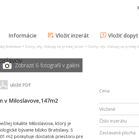
Informácie
Vložiť inzerát
Vložiť dopyt
>
>
daj Bratislava
Domy, vily, chalupy na predaj Senec
Domy, vily, chalupy na predaj M
oslavov
Zobraziť 6 fotografií v galérii
uložiť PDF
Cena
m v Miloslavove,147m2
Vložené
Číslo inzerátu
čnej lokalite Miloslavova, ktorý je
logické bývanie blízko Bratislavy. S
Zastavaná plocha
01 m2 poskytuje dostatok priestoru pre