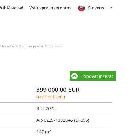
Prihláste sa!
Vstup pre inzerentov
Slovensky
>
iloslavov
Dom na predaj Miloslavov
Topovať inzerát
399 000,00
EUR
navrhnúť cenu
8. 5. 2025
AR-022S-1392845 (57665)
147 m
2