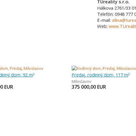
TUreality s.r.o.
Hálkova 2761/33
0
Telefón:
0948 777 
E-mail:
zilina@turea
Web:
www.TUrealit
odinný dom, 92 m
Predaj, rodinný dom, 117 m
2
2
Miloslavov
00
EUR
375 000,00
EUR