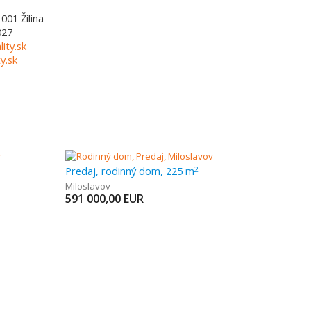
1001
Žilina
027
lity.sk
y.sk
Predaj, rodinný dom, 225 m
2
Miloslavov
591 000,00
EUR