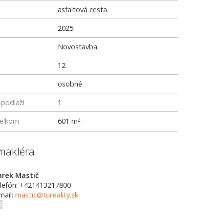
asfaltová cesta
2025
Novostavba
12
osobné
podlaží
1
elkom
601 m
2
makléra
rek Mastič
lefón: +421413217800
mail:
mastic@tureality.sk