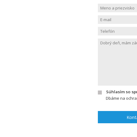
Súhlasím so s
Dbáme na ochran
Kont