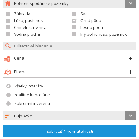
Poľnohospodárske pozemky
Záhrada
Sad
Lúka, pasienok
Orná pôda
Chmelnica, vinica
Lesná pôda
Vodná plocha
Iný poľnohosp. pozemok
Cena
Plocha
všetky inzeráty
realitné kancelárie
súkromní inzerenti
najnovšie
Zobraziť
1
nehnuteľností