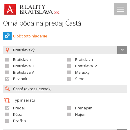
Orná pôda na predaj Častá
Uložiť toto hladanie
Bratislavský
Bratislava I
Bratislava II
Bratislava III
Bratislava IV
Bratislava V
Malacky
Pezinok
Senec
Typ inzerátu
Predaj
Prenájom
Kúpa
Nájom
Dražba