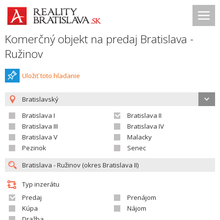
Komerčný objekt na predaj Bratislava -
Ružinov
Uložiť toto hladanie
Bratislavský
Bratislava I
Bratislava II
Bratislava III
Bratislava IV
Bratislava V
Malacky
Pezinok
Senec
Typ inzerátu
Predaj
Prenájom
Kúpa
Nájom
Dražba