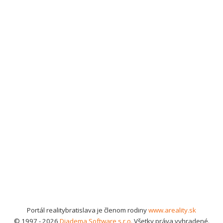
Portál realitybratislava je členom rodiny
www.areality.sk
© 1997 - 2026
Diadema Software s.r.o.
Všetky práva vyhradené.