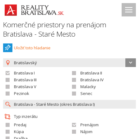
Komerčné priestory na prenájom
Bratislava - Staré Mesto
Uložiť toto hladanie
Bratislavský
Bratislava I
Bratislava II
Bratislava III
Bratislava IV
Bratislava V
Malacky
Pezinok
Senec
Typ inzerátu
Predaj
Prenájom
Kúpa
Nájom
Dražba