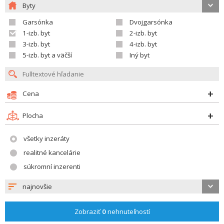
Byty
Garsónka
Dvojgarsónka
1-izb. byt
2-izb. byt
3-izb. byt
4-izb. byt
5-izb. byt a väčší
Iný byt
Cena
Plocha
všetky inzeráty
realitné kancelárie
súkromní inzerenti
najnovšie
Zobraziť
0
nehnuteľností