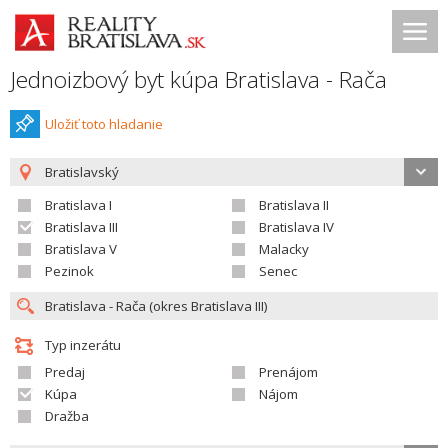
Jednoizbový byt kúpa Bratislava - Rača
Uložiť toto hladanie
Bratislavský
Bratislava I
Bratislava II
Bratislava III
Bratislava IV
Bratislava V
Malacky
Pezinok
Senec
Typ inzerátu
Predaj
Prenájom
Kúpa
Nájom
Dražba