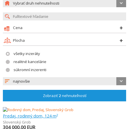
Vybrať druh nehnuteľnosti
Cena
Plocha
všetky inzeráty
realitné kancelárie
súkromní inzerenti
najnovšie
Zobraziť
2
nehnuteľností
Predaj, rodinný dom, 124 m
2
Slovenský Grob
304 000,00
EUR