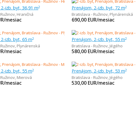
2-izb. byt, 36,91 m
Prenájom, 2-izb. byt, 72 m
2
2
- Ružinov
,
Hraničná
Bratislava - Ružinov
,
Plynárenská
UR/mesiac
690,00
EUR/mesiac
2-izb. byt, 65 m
Prenájom, 2-izb. byt, 55 m
2
2
- Ružinov
,
Plynárenská
Bratislava - Ružinov
,
Jégého
UR/mesiac
580,00
EUR/mesiac
2-izb. byt, 55 m
Prenájom, 2-izb. byt, 53 m
2
2
- Ružinov
,
Mierová
Bratislava - Ružinov
,
Jégého
UR/mesiac
530,00
EUR/mesiac