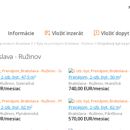
Informácie
Vložiť inzerát
Vložiť dopyt
>
>
 prenájom Bratislava II
Byty na prenájom Bratislava - Ružinov
Dvojizbový byt na pr
slava - Ružinov
2-izb. byt, 47,5 m
Prenájom, 2-izb. byt, 50 m
2
2
- Ružinov
,
Súmračná
Bratislava - Ružinov
,
Hraničná
UR/mesiac
740,00
EUR/mesiac
2-izb. byt, 62 m
Prenájom, 2-izb. byt, 62 m
2
2
- Ružinov
,
Plynárenská
Bratislava - Ružinov
,
Páričkova
UR/mesiac
570,00
EUR/mesiac