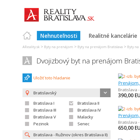
Nehnuteľnosti
Realitné kancelárie
>
>
>
AReality.sk
Byty na prenájom
Byty na prenájom Bratislava
Byty na
Dvojizbový byt na prenájom Brati
Uložiť toto hladanie
Prenájom, 
Bratislava 
Bratislavský
390,00
E
Bratislava I
Bratislava II
Bratislava III
Bratislava IV
Prenájom, 
Bratislava V
Malacky
Bratislava 
Pezinok
Senec
650,00
E