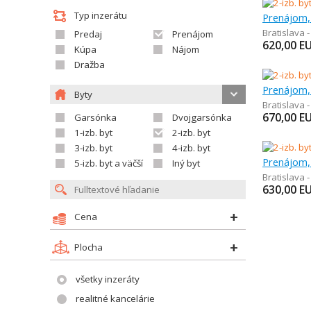
Typ inzerátu
Prenájom, 
Bratislava 
Predaj
Prenájom
620,00
E
Kúpa
Nájom
Dražba
Prenájom, 
Byty
Bratislava 
670,00
E
Garsónka
Dvojgarsónka
1-izb. byt
2-izb. byt
3-izb. byt
4-izb. byt
Prenájom, 
5-izb. byt a väčší
Iný byt
Bratislava 
630,00
E
Cena
Plocha
všetky inzeráty
realitné kancelárie