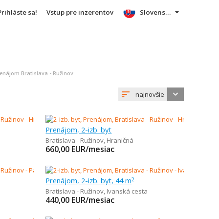
Prihláste sa!
Vstup pre inzerentov
Slovensky
enájom Bratislava - Ružinov
najnovšie
Prenájom, 2-izb. byt
Bratislava - Ružinov
,
Hraničná
660,00
EUR/mesiac
Prenájom, 2-izb. byt, 44 m
2
Bratislava - Ružinov
,
Ivanská cesta
440,00
EUR/mesiac