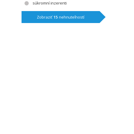
súkromní inzerenti
Zobraziť
15
nehnuteľností