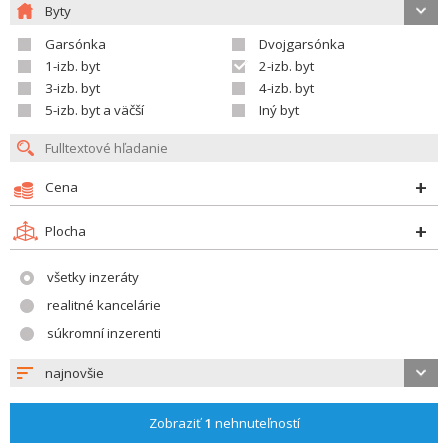
Byty
Garsónka
Dvojgarsónka
1-izb. byt
2-izb. byt
3-izb. byt
4-izb. byt
5-izb. byt a väčší
Iný byt
Cena
Plocha
všetky inzeráty
realitné kancelárie
súkromní inzerenti
najnovšie
Zobraziť
1
nehnuteľností