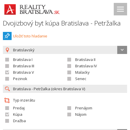
Dvojizbový byt kúpa Bratislava - Petržalka
Uložiť toto hladanie
Bratislavský
Bratislava I
Bratislava II
Bratislava III
Bratislava IV
Bratislava V
Malacky
Pezinok
Senec
Typ inzerátu
Predaj
Prenájom
Kúpa
Nájom
Dražba