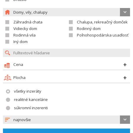
Domy, vily, chalupy
Záhradná chata
Chalupa, rekreačný domček
Vidiecky dom
Rodinný dom
Rodinná vila
Poľnohospodárska usadlosť
Iný dom
Cena
Plocha
všetky inzeráty
realitné kancelárie
súkromní inzerenti
najnovšie