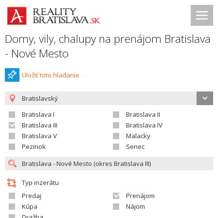
Domy, vily, chalupy na prenájom Bratislava
- Nové Mesto
Uložiť toto hladanie
Bratislavský
Bratislava I
Bratislava II
Bratislava III
Bratislava IV
Bratislava V
Malacky
Pezinok
Senec
Typ inzerátu
Predaj
Prenájom
Kúpa
Nájom
Dražba