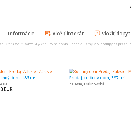
Informácie
Vložiť inzerát
Vložiť dopyt
>
>
daj Bratislava
Domy, vily, chalupy na predaj Senec
Domy, vily, chalupy na predaj Z
odinný dom, 186 m
Predaj, rodinný dom, 397 m
2
2
lesie
Zálesie
,
Malinovská
00
EUR