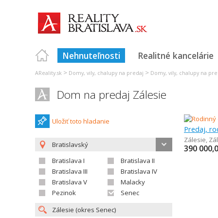
Nehnuteľnosti
Realitné kancelárie
>
>
AReality.sk
Domy, vily, chalupy na predaj
Domy, vily, chalupy na pre
Dom na predaj Zálesie
Uložiť toto hladanie
Predaj, r
Zálesie
,
Zá
Bratislavský
390 000,
Bratislava I
Bratislava II
Bratislava III
Bratislava IV
Bratislava V
Malacky
Pezinok
Senec