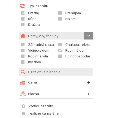
Typ inzerátu
Predaj
Prenájom
Kúpa
Nájom
Dražba
Domy, vily, chalupy
Záhradná chata
Chalupa, rekreačný domček
Vidiecky dom
Rodinný dom
Rodinná vila
Poľnohospodárska usadlosť
Iný dom
Cena
Plocha
všetky inzeráty
realitné kancelárie