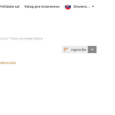
Prihláste sa!
Vstup pre inzerentov
Slovensky
>
álesie
Dom na predaj Zálesie
najnovšie