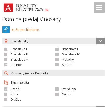
Dom na predaj Vinosady
Uložiť toto hladanie
Bratislavský
Bratislava I
Bratislava II
Bratislava III
Bratislava IV
Bratislava V
Malacky
Pezinok
Senec
Typ inzerátu
Predaj
Prenájom
Kúpa
Nájom
Dražba