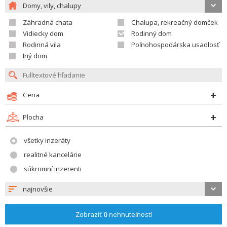
Domy, vily, chalupy
Záhradná chata
Chalupa, rekreačný domček
Vidiecky dom
Rodinný dom
Rodinná vila
Poľnohospodárska usadlosť
Iný dom
Cena
Plocha
všetky inzeráty
realitné kancelárie
súkromní inzerenti
najnovšie
Zobraziť
0
nehnuteľností