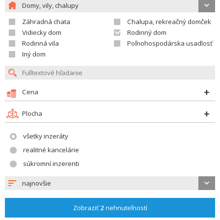
Domy, vily, chalupy
Záhradná chata
Chalupa, rekreačný domček
Vidiecky dom
Rodinný dom
Rodinná vila
Poľnohospodárska usadlosť
Iný dom
Cena
Plocha
všetky inzeráty
realitné kancelárie
súkromní inzerenti
najnovšie
Zobraziť
2
nehnuteľností