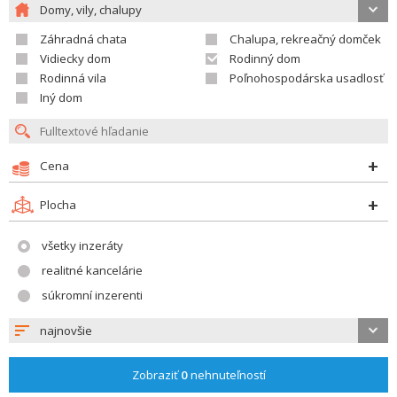
Domy, vily, chalupy
Záhradná chata
Chalupa, rekreačný domček
Vidiecky dom
Rodinný dom
Rodinná vila
Poľnohospodárska usadlosť
Iný dom
Cena
Plocha
všetky inzeráty
realitné kancelárie
súkromní inzerenti
najnovšie
Zobraziť
0
nehnuteľností