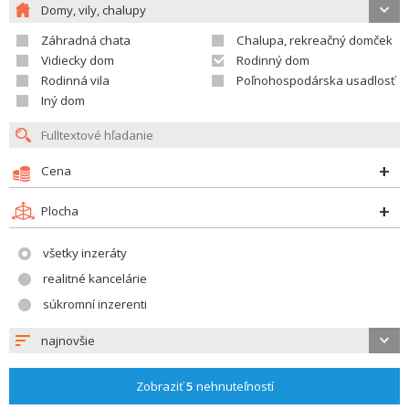
Domy, vily, chalupy
Záhradná chata
Chalupa, rekreačný domček
Vidiecky dom
Rodinný dom
Rodinná vila
Poľnohospodárska usadlosť
Iný dom
Cena
Plocha
všetky inzeráty
realitné kancelárie
súkromní inzerenti
najnovšie
Zobraziť
5
nehnuteľností