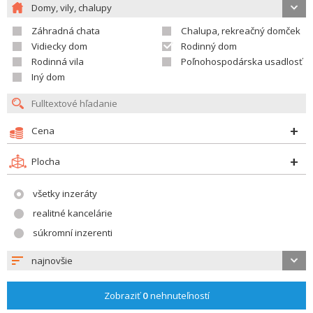
Domy, vily, chalupy
Záhradná chata
Chalupa, rekreačný domček
Vidiecky dom
Rodinný dom
Rodinná vila
Poľnohospodárska usadlosť
Iný dom
Cena
Plocha
všetky inzeráty
realitné kancelárie
súkromní inzerenti
najnovšie
Zobraziť
0
nehnuteľností