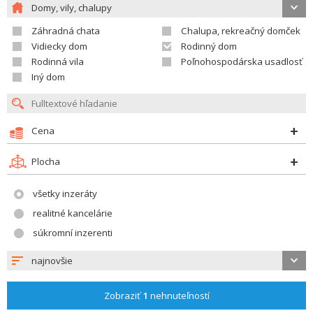
Domy, vily, chalupy
Záhradná chata
Chalupa, rekreačný domček
Vidiecky dom
Rodinný dom
Rodinná vila
Poľnohospodárska usadlosť
Iný dom
Cena
Plocha
všetky inzeráty
realitné kancelárie
súkromní inzerenti
najnovšie
Zobraziť
1
nehnuteľností